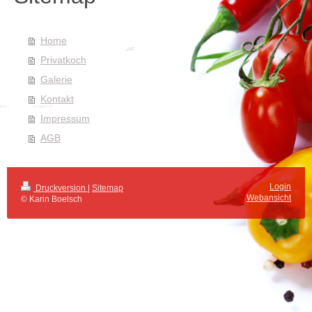
Home
Privatkoch
Galerie
Kontakt
Impressum
AGB
Login
Druckversion
|
Sitemap
Webansicht
© Karin Boelsch